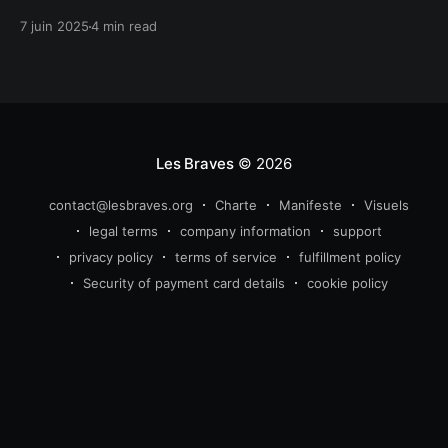
annuel pour nous rassembler et passer des moments
7 juin 2025
4 min read
conviviaux et fraternels. C'est en se rencontrant
réellement qu'on tisse les liens les plus forts.
Les Braves
© 2026
contact@lesbraves.org
Charte
Manifeste
Visuels
legal terms
company information
support
privacy policy
terms of service
fulfillment policy
Security of payment card details
cookie policy