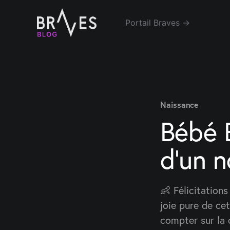
Portail Braves →
Naissance
Bébé B
d'un 
👶 Félicitation
joie pure de cet
compter sur la 