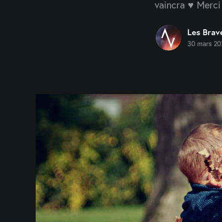
vaincra ♥️ Merc
Les Brav
30 mars 20