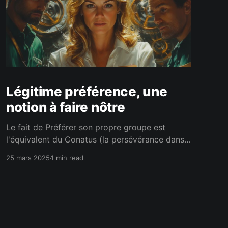
Légitime préférence, une
notion à faire nôtre
Le fait de Préférer son propre groupe est
l'équivalent du Conatus (la persévérance dans
l'être) pour l'individu. C'est la condition si ne
25 mars 2025
1 min read
qua non pour faire perdurer notre groupe.Sans
Légitime Préférence, pas de vaisseau
génétique. C'est pourquoi il faut faire de la LP,
la première marche.