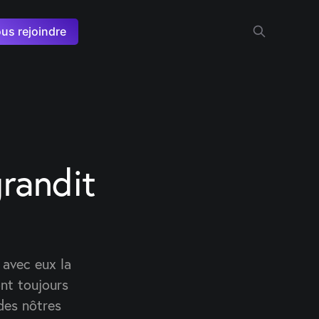
us rejoindre
randit
 avec eux la
ont toujours
des nôtres