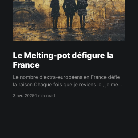
Le Melting-pot défigure la
France
Le nombre d'extra-européens en France défie
la raison.Chaque fois que je reviens ici, je me
rappelle pourquoi je suis parti. Ce n'est même
3 avr. 2025
1 min read
pas un point de vue de nationaliste que je
donne, mais celui d'un Européen qui vit dans
une capitale européenne majoritairement
peuplée d'Européens.