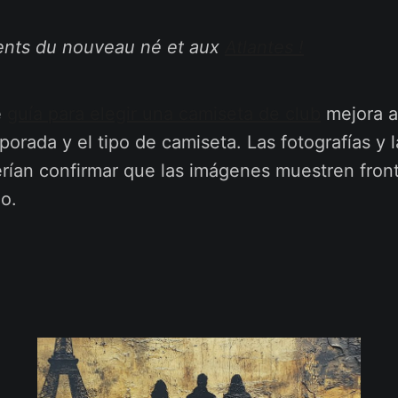
ents du nouveau né et aux
Atlantes !
e
guía para elegir una camiseta de club
mejora a
porada y el tipo de camiseta. Las fotografías y l
rían confirmar que las imágenes muestren front
o.