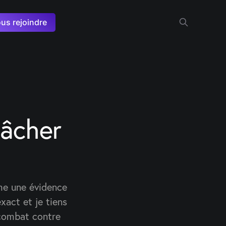
us rejoindre
bâcher
me une évidence
xact et je tiens
 combat contre