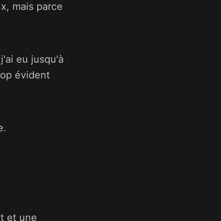
ux, mais parce
j'ai eu jusqu'à
rop évident
e.
t et une