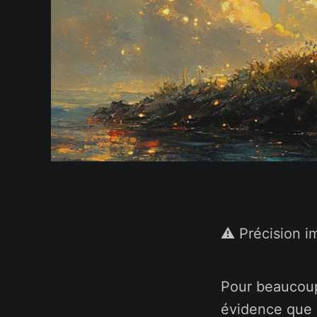
⚠️ Précision i
Pour beaucoup
évidence que n