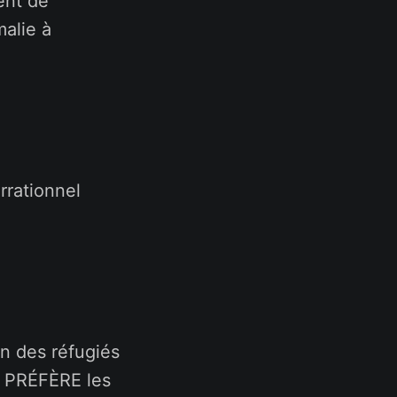
ent de
alie à
rrationnel
n des réfugiés
je PRÉFÈRE les