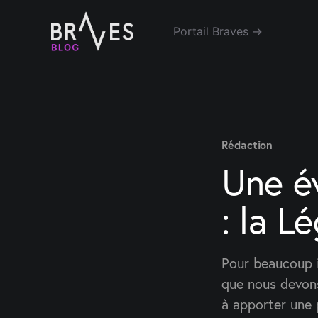
Portail Braves →
Rédaction
Une év
: la L
Pour beaucoup 
que nous devons 
à apporter une 