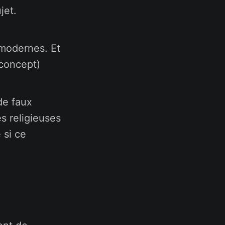
jet.
 modernes. Et
 concept)
 de faux
s religieuses
 si ce