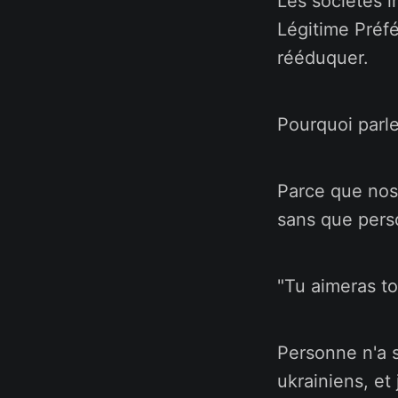
Les sociétés i
Légitime Préf
rééduquer.
Pourquoi parl
Parce que nos
sans que perso
"Tu aimeras t
Personne n'a 
ukrainiens, et