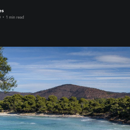
es
0
•
1 min read