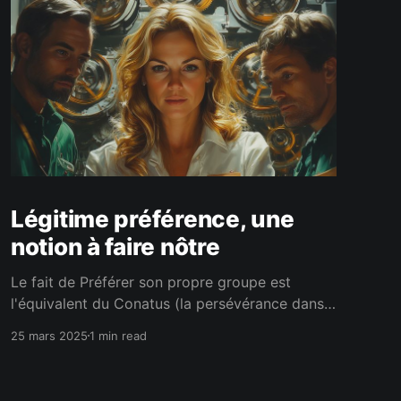
Légitime préférence, une
notion à faire nôtre
Le fait de Préférer son propre groupe est
l'équivalent du Conatus (la persévérance dans
l'être) pour l'individu. C'est la condition si ne
25 mars 2025
1 min read
qua non pour faire perdurer notre groupe.Sans
Légitime Préférence, pas de vaisseau
génétique. C'est pourquoi il faut faire de la LP,