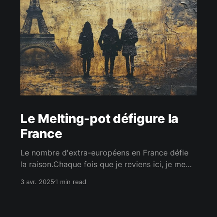
Le Melting-pot défigure la
France
Le nombre d'extra-européens en France défie
la raison.Chaque fois que je reviens ici, je me
rappelle pourquoi je suis parti. Ce n'est même
3 avr. 2025
1 min read
pas un point de vue de nationaliste que je
donne, mais celui d'un Européen qui vit dans
une capitale européenne majoritairement