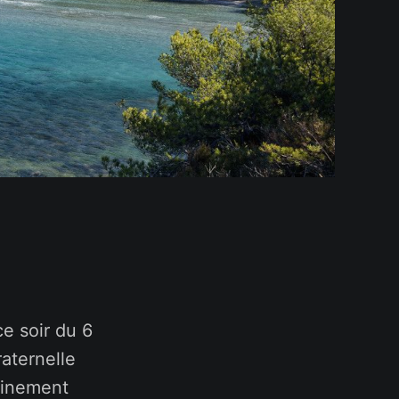
ce soir du 6
raternelle
finement