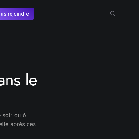
us rejoindre
ans le
e soir du 6
elle après ces