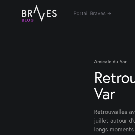
Portail Braves →
Amicale du Var
Retrou
Var
Retrouvailles av
juillet autour 
longs moments p