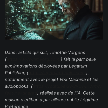
Dans l'article qui suit, Timothé Vorgens
(
https://www.timvorg.com/
) fait la part belle
aux innovations déployées par Legatum
Publishing (
https://legatum-books.com/
),
notamment avec le projet Vox Machina et les
audiobooks (
https://youtu.be/2w2vU1RHWKw?
feature=shared
) réalisés avec de l'IA. Cette
maison d'édition a par ailleurs publié Légitime
Préférence