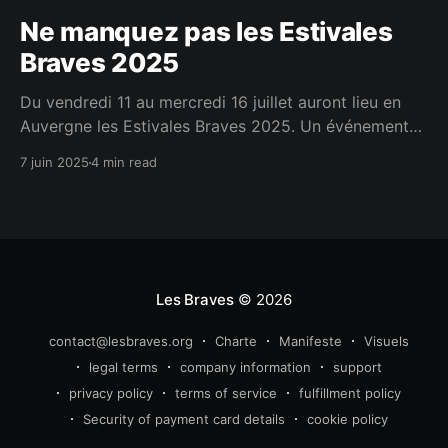
Ne manquez pas les Estivales
Braves 2025
Du vendredi 11 au mercredi 16 juillet auront lieu en
Auvergne les Estivales Braves 2025. Un événement
annuel pour nous rassembler et passer des moments
7 juin 2025
4 min read
conviviaux et fraternels. C'est en se rencontrant
réellement qu'on tisse les liens les plus forts.
Les Braves
© 2026
contact@lesbraves.org
Charte
Manifeste
Visuels
legal terms
company information
support
privacy policy
terms of service
fulfillment policy
Security of payment card details
cookie policy