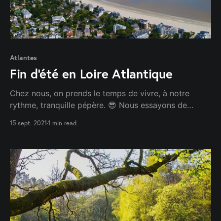
Atlantes
Fin d'été en Loire Atlantique
Chez nous, on prends le temps de vivre, à notre
rythme, tranquille pépère. 😎 Nous essayons de
trouver des occasions pour nous retrouver le plus
15 sept. 2021
1 min read
régulièrement possible. La dernière a été de se faire
une cousinade brave avec les vendéens, ce que nous
avons eu vite fais de renommer "la bravade" [...]