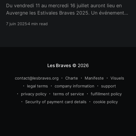
Du vendredi 11 au mercredi 16 juillet auront lieu en
Auvergne les Estivales Braves 2025. Un événement
annuel pour nous rassembler et passer des moments
7 juin 2025
4 min read
conviviaux et fraternels. C'est en se rencontrant
réellement qu'on tisse les liens les plus forts.
Les Braves
© 2026
contact@lesbraves.org
Charte
Manifeste
Visuels
legal terms
company information
support
privacy policy
terms of service
fulfillment policy
Security of payment card details
cookie policy